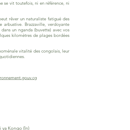
 se vit toutefois, ni en référence, ni
peut rêver un naturaliste fatigué des
 arbustive. Brazzaville, verdoyante
s dans un nganda (buvette) avec vos
elques kilomètres de plages bordées
ménale vitalité des congolais, leur
s quotidiennes.
ironnement.gouv.cg
i ya Kongo (ln)