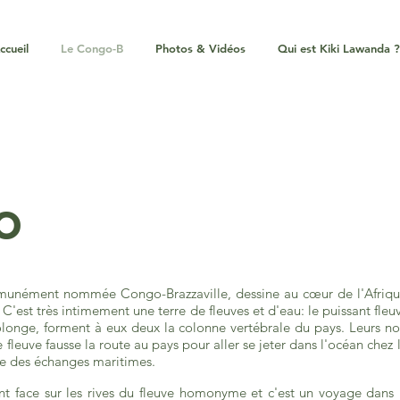
ccueil
Le Congo-B
Photos & Vidéos
Qui est Kiki Lawanda ?
o
nément nommée Congo-Brazzaville, dessine au cœur de l'Afrique u
. C'est très intimement une terre de fleuves et d'eau: le puissant fle
rolonge, forment à eux deux la colonne vertébrale du pays. Leurs n
le fleuve fausse la route au pays pour aller se jeter dans l'océan che
oie des échanges maritimes.
nt face sur les rives du fleuve homonyme et c'est un voyage dans