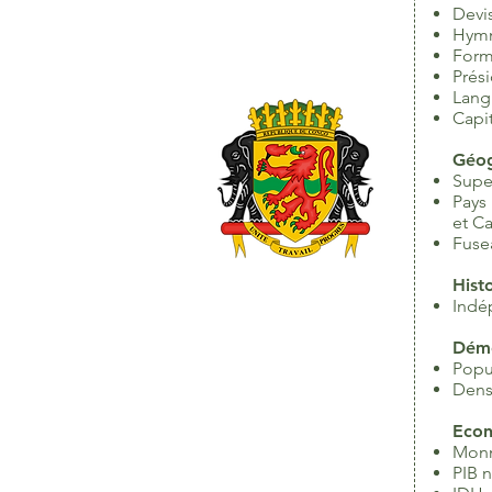
Devis
Hymn
Form
Prés
Langu
Capit
Géog
Super
Pays
et C
Fuse
Hist
Indé
Dém
Popul
Dens
Eco
Monn
PIB n