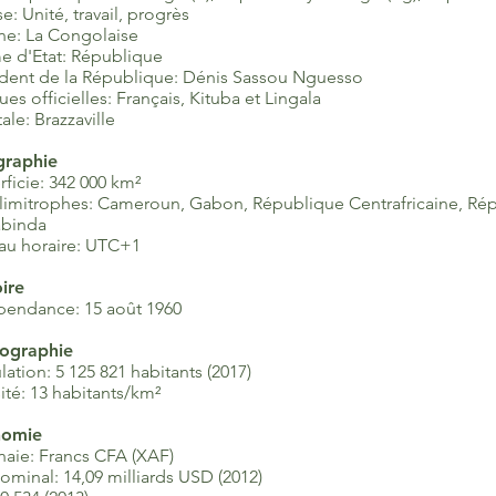
e: Unité, travail, progrès
e: La Congolaise
e d'Etat: République
ident de la République: Dénis Sassou Nguesso
es officielles: Français, Kituba et Lingala
ale: Brazzaville
raphie
ficie: 342 000 km²
 limitrophes: Cameroun, Gabon, République Centrafricaine, 
abinda
au horaire: UTC+1
oire
pendance: 15 août 1960
ographie
ation: 5 125 821 habitants (2017)
ité: 13 habitants/km²
nomie
aie: Francs CFA (XAF)
ominal: 14,09 milliards USD (2012)