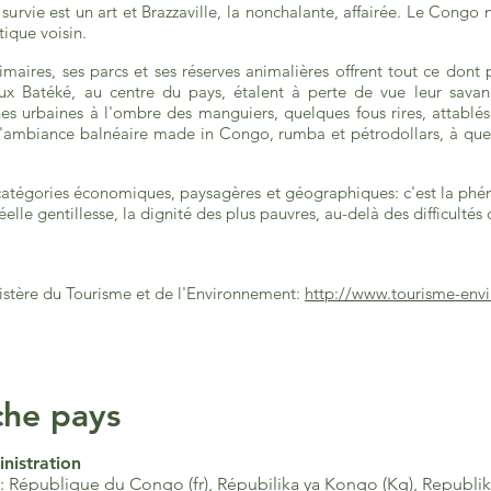
survie est un art et Brazzaville, la nonchalante, affairée. Le Congo ne
ique voisin.
imaires, ses parcs et ses réserves animalières offrent tout ce dont 
ux Batéké, au centre du pays, étalent à perte de vue leur savane
s urbaines à l'ombre des manguiers, quelques fous rires, attablé
 l'ambiance balnéaire made in Congo, rumba et pétrodollars, à qu
tégories économiques, paysagères et géographiques: c'est la phéno
elle gentillesse, la dignité des plus pauvres, au-delà des difficulté
inistère du Tourisme et de l'Environnement:
http://www.tourisme-env
che pays
nistration
 République du Congo (fr),
Répubilika ya Kongo (Kg),
Republik