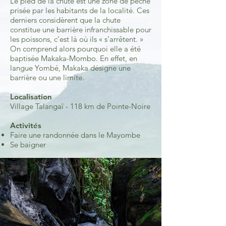
Le pied de la chute est une zone de pêche
prisée par les habitants de la localité. Ces
derniers considèrent que la chute
constitue une barrière infranchissable pour
les poissons, c’est là où ils « s’arrêtent. »
On comprend alors pourquoi elle a été
baptisée Makaka-Mombo. En effet, en
langue Yombé, Makaka désigne une
barrière ou une limite.
Localisation
Village Talangaï - 118 km de Pointe-Noire
Activités
Faire une randonnée dans le Mayombe
Se baigner